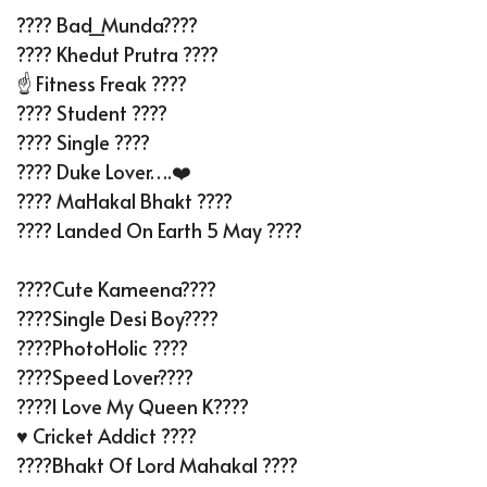
???? Bad_Munda????
???? Khedut Prutra ????
☝️ Fitness Freak ????
???? Student ????
????‍ Single ????
???? Duke Lover….❤️
???? MaHakal Bhakt ????
???? Landed On Earth 5 May ????
????Cute Kameena????
????Single Desi Boy????
????PhotoHolic ????
????Speed Lover????
????I Love My Queen K????
♥️ Cricket Addict ????
????Bhakt Of Lord Mahakal ????