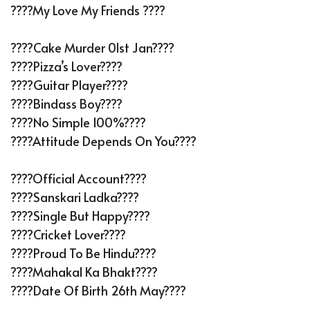
????My Love My Friends ????
????Cake Murder 01st Jan????
????Pizza’s Lover????
????Guitar Player????
????Bindass Boy????
????No Simple 100%????
????Attitude Depends On You????
????Official Account????
????Sanskari Ladka????
????Single But Happy????
????Cricket Lover????
????Proud To Be Hindu????
????Mahakal Ka Bhakt????
????Date Of Birth 26th May????