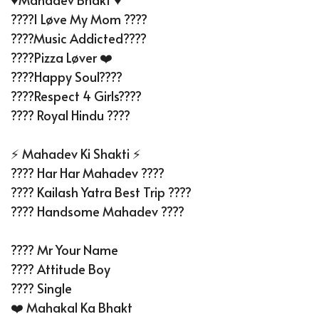
????I Løve My Mom ????
????Music Addicted????
????Pizza Løver ❤️
????Happy Soul????
????Respect 4 Girls????
????️ Royal Hindu ????
⚡️ Mahadev Ki Shakti ⚡️
???? Har Har Mahadev ????
???? Kailash Yatra Best Trip ????
???? Handsome Mahadev ????
???? Mr Your Name
???? Attitude Boy
???? Single
❤️ Mahakal Ka Bhakt