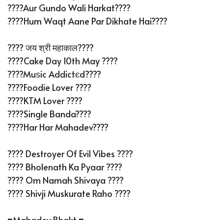
????Aur Gundo Wali Harkat????
????Hum Waqt Aane Par Dikhate Hai????
???? जय श्री महाकाल????
????Cake Day 10th May ????
????Muѕic Addictєd????
????Foodie Lover ????
????️KTM Lover ????
????Single Banda????
????Har Har Mahadev????
???? Destroyer Of Evil Vibes ????
???? Bholenath Ka Pyaar ????
????️ Om Namah Shivaya ????️
???? Shivji Muskurate Raho ????
♥️Mahadev Bhakt ♥️