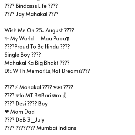
???? Bindasss Life ????
???? Jay Mahakal ????
Wish Me On 25.. August ????
✨ My World__Maa Papa❣️
????Proud To Be Hindu ????
Single Boy ????
Mahakal Ka Big Bhakt ????
D!e W!th Memor!es,not Dreams????
????⚡ Mahakal ???? भक्त ????
???? जlo MT BराBari कro ✌
???? Desi ???? Boy
❤ Mom Dad
???? DoB 31_July
???? ???????? Mumbai Indians