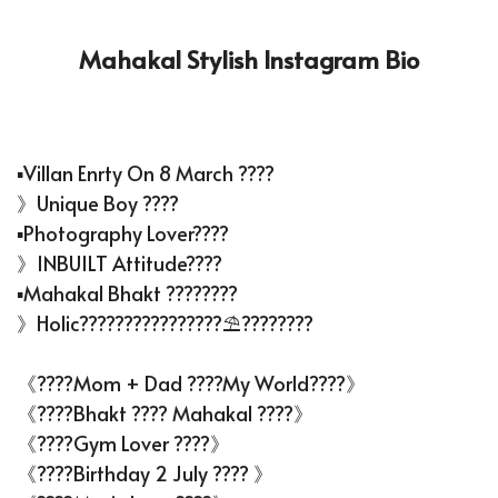
Mahakal Stylish Instagram Bio
▪Villan Enrty On 8 March ????
》Unique Boy ????
▪Photography Lover????
》INBUILT Attitude????
▪Mahakal Bhakt ????️????
》Holic????????????️????⛱️????????
《????Mom + Dad ????my World????》
《????Bhakt ???? Mahakal ????》
《????Gym Lover ????》
《????Birthday 2 July ???? 》