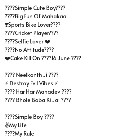
????Simple Cute Boy????
????Big Fun Of Mahakaal
❣️Sports Bike Lover????
????Cricket Player????
????Selfie Lover ❤️
????No Attitude????
❤️Cake Kill On ????16 June ????
???? Neelkanth Ji ????
⚡️ Destroy Evil Vibes ⚡️
???? Har Har Mahadev ????
???? Bhole Baba Ki Jai ????
????Simple Boy ????
✌️My Life
????My Rule