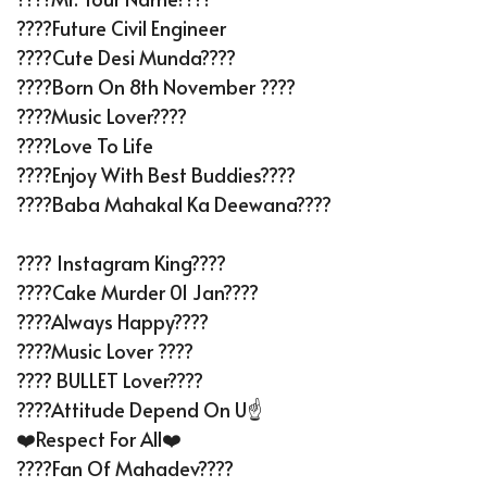
????Future Civil Engineer
????Cute Desi Munda????
????Born On 8th November ????
????Music Lover????
????Love To Life
????Enjoy With Best Buddies????
????Baba Mahakal Ka Deewana????
???? Instagram King????
????Cake Murder 01 Jan????
????Always Happy????
????Music Lover ????
????️ BULLET Lover????
????Attitude Depend On U☝️
❤️Respect For All❤️
????Fan Of Mahadev????️