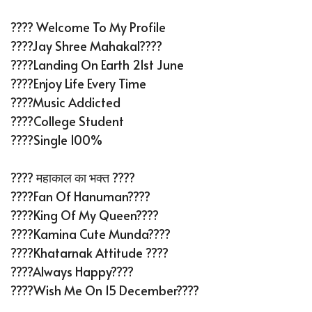
???? Welcome To My Profile
????Jay Shree Mahakal????
????Landing On Earth 21st June
????Enjoy Life Every Time
????Music Addicted
????College Student
????Single 100%
???? महाकाल का भक्त ????
????Fan Of Hanuman????
????King Of My Queen????
????Kamina Cute Munda????
????Khatarnak Attitude ????
????Always Happy????
????Wish Me On 15 December????