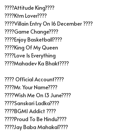
????Attitude King????
????Ktm Lover????️
????Villain Entry On 16 December ????
????Game Change????
????Enjoy Basketball????
????King Of My Queen
????Love Is Everything
????Mahadev Ka Bhakt????
???? Official Account????
????Mr. Your Name????
????Wish Me On 13 June????
????Sanskari Ladka????
????BGMI Addict ????
????Proud To Be Hindu????
????Jay Baba Mahakal????