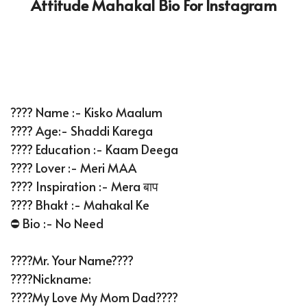
Attitude Mahakal Bio For Instagram
???? Name :- Kisko Maalum
???? Age:- Shaddi Karega
???? Education :- Kaam Deega
???? Lover :- Meri MAA
???? Inspiration :- Mera बाप
????️ Bhakt :- Mahakal Ke
⛔ Bio :- No Need
????Mr. Your Name????
????Nickname:
????My Love My Mom Dad????