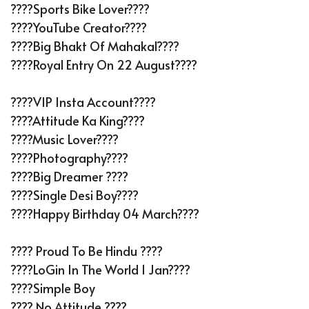
????️Sports Bike Lover????️
????YouTube Creator????
????️Big Bhakt Of Mahakal????️
????Royal Entry On 22 August????
????VIP Insta Account????
????Attitude Ka King????
????Music Lover????
????Photography????
????Big Dreamer ????
????Single Desi Boy????
????Happy Birthday 04 March????
???? Proud To Be Hindu ????
????LoGin In The World 1 Jan????
????Simple Boy
???? No Attitude ????