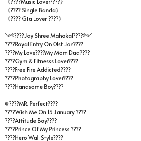
《????Music Lover????》
《???? Single Banda》
《???? Gta Lover ????》
༺????Jay Shree Mahakal????༻
????Royal Entry On 01st Jan????
????My Love????My Mom Dad????
????Gym & Fitnesss Lover????
????Free Fire Addicted????
????Photography Lover????
????Handsome Boy????
☬????MR. Perfect????
????Wish Me On 15 January ????
????Attitude Boy????
????Prince Of My Princess ????
????Hero Wali Style????