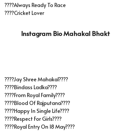
????Always Ready To Race
????Cricket Lover
Instagram Bio Mahakal Bhakt
????Jay Shree Mahakal????
????Bindass Ladka????
????From Royal Family????
????Blood Of Rajputana????
????Happy In Single Life????
????Respect For Girls????
????Royal Entry On 18 May????