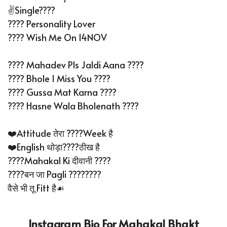
✌️Single????
???? Personality Lover
???? Wish Me On 14NOV
???? Mahadev Pls Jaldi Aana ????
???? Bhole I Miss You ????
???? Gussa Mat Karna ????
???? Hasne Wala Bholenath ????
❤️Attitude तेरा ????Week है
❤️English थोड़ा????ठीख है
????Mahakal Ki दीवानी ????
????बन जा Pagli ????‍????
वैसे भी तू Fitt है☙
Instagram Bio For Mahakal Bhakt