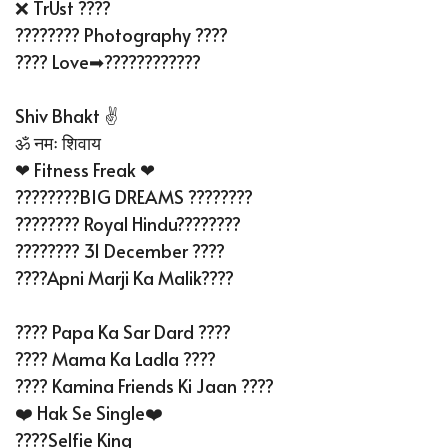
❌ TrUst ????
???????? Photography ????
???? Love➡????????????
Shiv Bhakt ✌
ॐ नमः शिवाय
❤ Fitness Freak ❤
????????BIG DREAMS ????????
???????? Royal Hindu????????
???????? 31 December ????
????Apni Marji Ka Malik????
???? Papa Ka Sar Dard ????
???? Mama Ka Ladla ????
???? Kamina Friends Ki Jaan ????
❤️ Hak Se Single❤️
????Selfie King