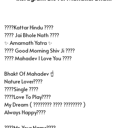
????Kattar Hindu ????
???? Jai Bhole Nath ????
✨ Amarnath Yatra ✨
???? Good Morning Shiv Ji ????
???? Mahadev I Love You ????
Bhakt Of Mahadev ☝️
Nature Lover????
????Single ????
????Love To Play????
My Dream ( ????‍???? ???? ????‍???? )
Always Happy????
????Mr. Your Name????