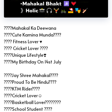
????Mahakal Ka Deewana
????Cute Kamina Munda????
???? Fitness Lover ♥️
???? Cricket Lover ????
????Unique Lifestyle❣️
????My Birthday On 14st July
????Jay Shree Mahakal????
????Proud To Be Hindu????
????KTM Rider????️
????Cricket Lover☺
????Basketball Lover????????
????School Student ????