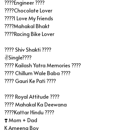
????Engineer ????
????Chocolate Lover
????I Love My Friends
????Mahakal Bhakt
????️Racing Bike Lover
???? Shiv Shakti ????
✌️Single????
???? Kailash Yatra Memories ????
???? Chillum Wale Baba ????
???? Gauri Ke Pati ????
???? Royal Attitude ????
???? Mahakal Ka Deewana
????Kattar Hindu ????
❣️ Mom + Dad
K Ameena Boy