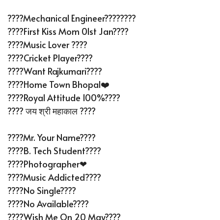
????Mechanical Engineer????‍????
????First Kiss Mom 01st Jan????
????Music Lover ????
????Cricket Player????
????Want Rajkumari????
????Home Town Bhopal❤️
????Royal Attitude 100%????
???? जय श्री महाकाल ????
????Mr. Your Name????
????B. Tech Student????
????Photographer❤
????Music Addicted????
????No Single????
????No Available????
????Wish Me On 20 May????