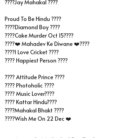
????Jay Mahakal ????
Proud To Be Hindu ????
????Diamond Boy ????
????cake Murder Oct 15????
????❤️ Mahadev Ke Diwane ❤️????
????I Love Cricket ????
???? Happiest Person ????
???? Attitude Prince ????
???? Photoholic ????
???? Music Lover????
???? Kattar Hindu????
????Mahakal Bhakt ????
????Wish Me On 22 Dec ❤️