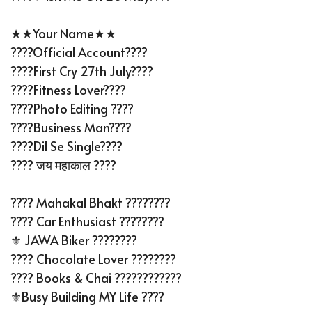
★★Your Name★★
????Official Account????
????First Cry 27th July????
????Fitness Lover????
????Photo Editing ????
????Business Man????
????Dil Se Single????
???? जय महाकाल ????
???? Mahakal Bhakt ????????
???? Car Enthusiast ????????
⚜️ JAWA Biker ????????
???? Chocolate Lover ????????
???? Books & Chai ????????????
⚜️Busy Building MY Life ????