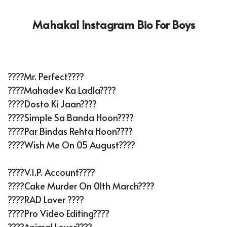
Mahakal Instagram Bio For Boys
????Mr. Perfect????
????Mahadev Ka Ladla????
????Dosto Ki Jaan????
????Simple Sa Banda Hoon????
????Par Bindas Rehta Hoon????
????Wish Me On 05 August????
????V.I.P. Account????
????Cake Murder On 01th March????
????RAD Lover ????
????Pro Video Editing????️
????Animal Lover????