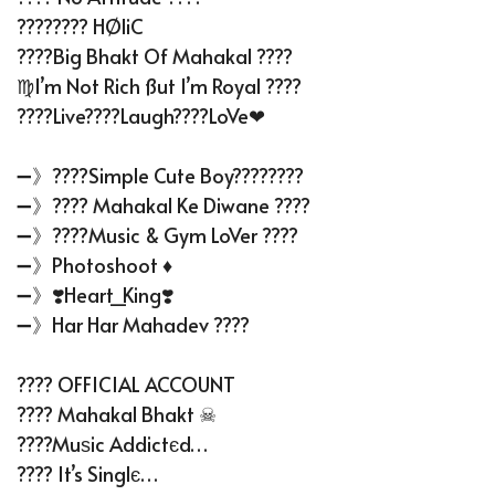
???????? HØliC
????Big Bhakt Of Mahakal ????️
♍I’m Not Rich SSut I’m Royal ????
????Live????Laugh????LoVe❤
➖》????Simple Cute Boy????????
➖》???? Mahakal Ke Diwane ????
➖》????Music & Gym LoVer ????
➖》Photoshoot ♦️
➖》❣️Heart_King❣️
➖》Har Har Mahadev ????
???? OFFICIAL ACCOUNT
???? Mahakal Bhakt ☠
????Muѕic Addictєd…
???? It’s Singlє…