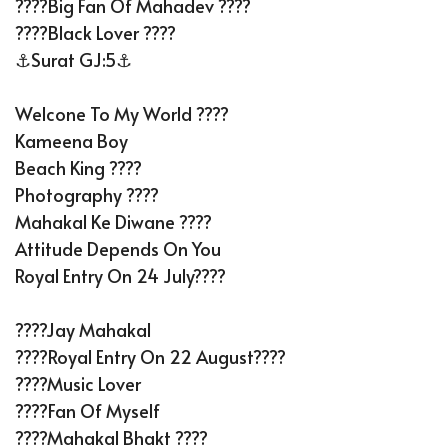
????Big Fan Of Mahadev ????
????Black Lover ????
⚓Surat GJ:5⚓
Welcone To My World ????
Kameena Boy
Beach King ????️
Photography ????
Mahakal Ke Diwane ????
Attitude Depends On You
Royal Entry On 24 July????
????Jay Mahakal
????Royal Entry On 22 August????
????Music Lover
????Fan Of Myself
????Mahakal Bhakt ????