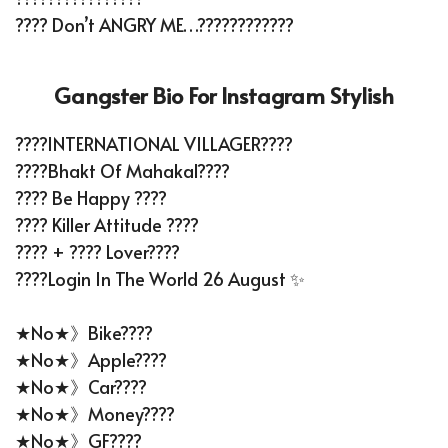
???? Don’t ANGRY ME…????????????
Gangster Bio For Instagram Stylish
????INTERNATIONAL VILLAGER????
????Bhakt Of Mahakal????
???? Be Happy ????
???? Killer Attitude ????
???? + ???? Lover????
????Login In The World 26 August ✨
★No★》Bike????️
★No★》Apple????
★No★》Car????
★No★》Money????
★No★》GF????