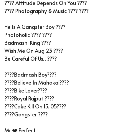
???? Attitude Depends On You ????
???? Photography & Music ???? ????
He Is A Gangster Boy ????
Photoholic ???? ????
Badmashi King ????
Wish Me On Aug 23 ????
Be Careful Of Us…????
????Badmash Boy????
????Believe In Mahakal????
????Bike Lover????️
????Royal Rajput ????
????Cake Kill On 15. 05????
????Gangster ????
Mr ❤️ Perfect