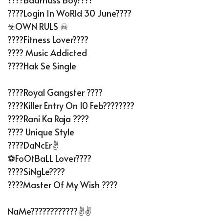
????Login In WoRld 30 June????
☣OWN RULS ☠
????Fitness Lover????
???? Music Addicted
????Hak Se Single
????Royal Gangster ????
????Killer Entry On 10 Feb????????
????Rani Ka Raja ????
???? Unique Style
????DaNcEr✌️
⚽FoOtBaLL Lover????
????SiNgLe????
????Master Of My Wish ????
NaMe????????????✌️✌️