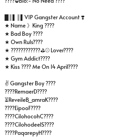
????⛔Bio:- No Need ????
█║▌║▌VIP Gangster Account ❣️
★ Name 》King ????
★ Bad Boy ????
★ Own Ruls????
★ ????????????⛳️⚾️ Lover????
★ Gym Addict????
★ Kiss ???? Me On 14 April????
️✌ Gangster Boy ????
????remaerD????
⏳reveileB_amraK????
????eipooF????
????cilohocohC????
????cilohodeelS????
????paqarepyH????