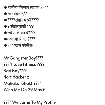
⏺ कमीना गैंगस्टर लड़का ????
⏺ जन्मदिन 5/7
⏺????संगीत प्रेमी????
⏺♥️फ़ोटोग्राफ़ी????
⏺ रवैया कायम है????
⏺अभी भी सिंगल????
⏺????खेल प्रेमी⚽
Mr Gangster Boy????
????I Love Fitness ????
Bad Boy????
Hart Hacker ❣️
Mahakal Bhakt ????️
Wish Me On 29 May❣️
???? Welcome To My Profile