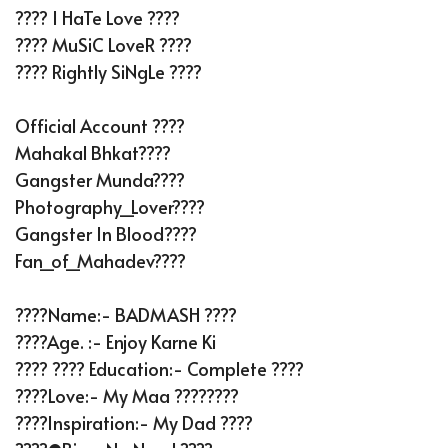
???? I HaTe Love ????
???? MuSiC LoveR ????
???? Rightly SiNgLe ????
Official Account ????
Mahakal Bhkat????
Gangster Munda????
Photography_Lover????
Gangster In Blood????
Fan_of_Mahadev????
????Name:- BADMASH ????
????Age. :- Enjoy Karne Ki
???? ???? Education:- Complete ????
????Love:- My Maa ????????
????Inspiration:- My Dad ????