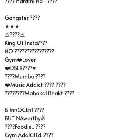
???? Harami No 1 ????
Gangster ????
★★★
⚠????⚠
King Of Insta????
NO ????????????????
Gym❤️Lover
❤️DSLR????♥️
????Mumbai????
❤️Music Addict ???? ????
????????Mahakal Bhakt ????
B InnOCEnT????
BUT NAworthy✌
????Foodie.. ????
Gym AddiCtEd..????