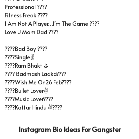
Professional ????
Fitness Freak ????
I Am Not A Player…I’m The Game ????
Love U Mom Dad ????
????Bad Boy ????
????Single✌
????Ram Bhakt ⛳
???? Badmash Ladka????
????Wish Me On26 Feb????
????Bullet Lover✌
????Music Lover????
????Kattar Hindu ✌????
Instagram Bio Ideas For Gangster