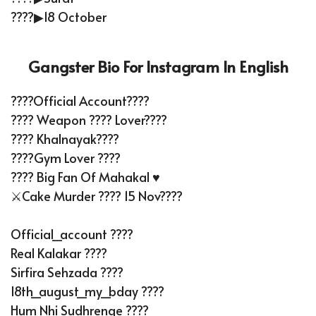
????▶18 October
Gangster Bio For Instagram In English
????Official Account????
???? Weapon ???? Lover????
???? Khalnayak????
????Gym Lover ????
???? Big Fan Of Mahakal ♥️
⚔️Cake Murder ???? 15 Nov????
Official_account ????
Real Kalakar ????
Sirfira Sehzada ????
18th_august_my_bday ????
Hum Nhi Sudhrenge ????