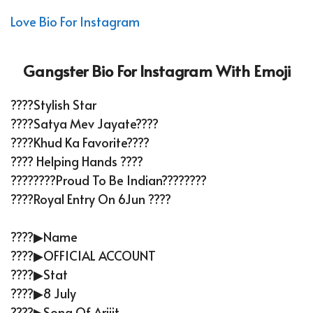
Love Bio For Instagram
Gangster Bio For Instagram With Emoji
????Stylish Star
????Satya Mev Jayate????
????Khud Ka Favorite????
???? Helping Hands ????
????????Proud To Be Indian????????
????Royal Entry On 6Jun ????
????▶Name
????▶OFFICIAL ACCOUNT
????▶Stat
????▶8 July
????▶Song Of Arijit