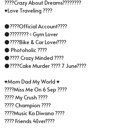
????Crazy About Dreams????????
♥️Love Traveling ????
⚫????Official Account????
⚫????????‍♀️Gym Lover
⚫????Bike & Car Lover????
⚫ Photoholic ????
⚫???? Crazy Minded ????
⚫????Cake Murder ???? 7 June????
♥️Mom Dad My World ♥️
????Miss Me On 6 Sep ????
???? My Crush ????
???? Champion ????
????Music Ka Diwana ????
???? Friends 4Ever????