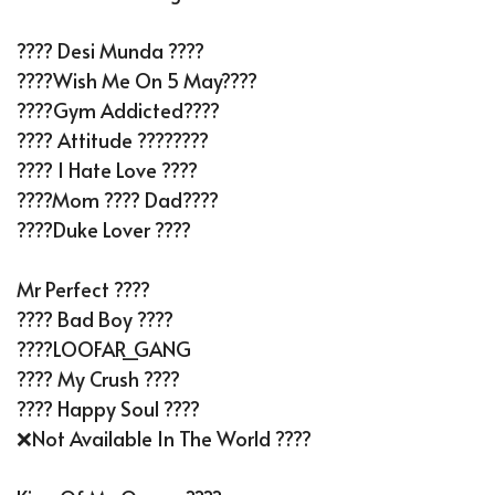
???? Desi Munda ????
????Wish Me On 5 May????
????️Gym Addicted????️
???? Attitude ????????
???? I Hate Love ????
????Mom ???? Dad????
????️Duke Lover ????️
Mr Perfect ????
???? Bad Boy ????
????LOOFAR_GANG
???? My Crush ????
???? Happy Soul ????
❌Not Available In The World ????