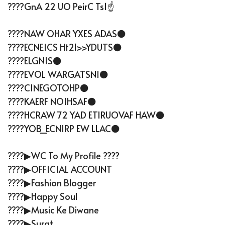
????gnA 22 UO PeirC Ts1️☝
????NAW OHAR YXES ADAS⚫
????ECNEICS Ht21>>YDUTS⚫
????ELGNIS⚫
????EVOL WARGATSNI⚫
????CINEGOTOHP⚫
????KAERF NOIHSAF⚫
????HCRAW 72 YAD ETIRUOVAF HAW⚫
????YOB_ECNIRP EW LLAC⚫
????▶WC To My Profile ????
????▶OFFICIAL ACCOUNT
????▶Fashion Blogger
????▶Happy Soul
????▶Music Ke Diwane
????▶Surat