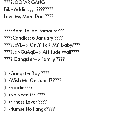
????LOOFAR GANG
Bike Addict. , , , ????????
Love My Mom Dad ????
????Born_to_be_famous????
????Candles: 6 January ????
????LoVE–> OnLY_FoR_MY_Baby????
????LaNGuAgE–> Attitude Wali????
???? Gangster–> Family ????
》▪Gangster Boy ????
》▪Wish Me On June 17????
》▪Foodie????
》▪No Need GF ????
》▪Fitness Lover ????
》▪Humse No Panga????