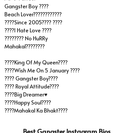
Gangster Boy ????
Beach Lover????????????
????Since 2005???? ????
????I Hate Love ????
???????? No HuRRy
Mahakal????????
????King Of My Queen????
????Wish Me On 5 January ????
???? Gangster Boy????
???? Royal Attitude????
????Big Dreamer♥️
????Happy Soul????
????️Mahakal Ka Bhakt????️
Best Gangster Instagram Bios