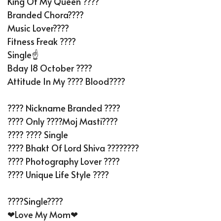
King Of My Queen ????
Branded Chora????
Music Lover????
Fitness Freak ????
Single☝️
Bday 18 October ????
Attitude In My ???? Blood????
???? Nickname Branded ????
???? Only ????Moj Masti????
???? ???? Single
???? Bhakt Of Lord Shiva ????????
???? Photography Lover ????
???? Unique Life Style ????
????single????
❤Love My Mom❤