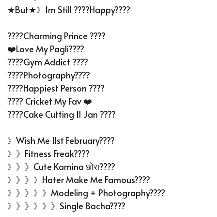
★But★》Im Still ????Happy????
????Charming Prince ????
❤️Love My Pagli????
????Gym Addict ????
????Photography????
????Happiest Person ????
???? Cricket My Fav ❤️
????Cake Cutting 11 Jan ????
》Wish Me 11st February????
》》Fitness Freak????
》》》Cute Kamina छाेरा????
》》》》Hater Make Me Famous????
》》》》》Modeling + Photography????
》》》》》》Single Bacha????