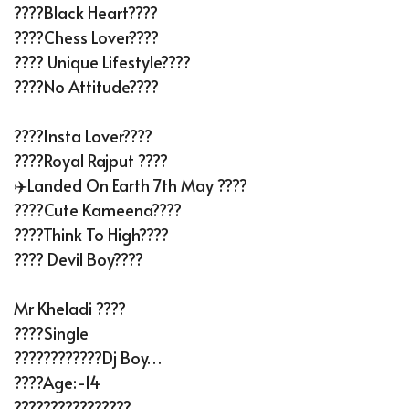
????Black Heart????
????Chess Lover????
???? Unique Lifestyle????
????No Attitude????
????Insta Lover????
????Royal Rajput ????
✈️Landed On Earth 7th May ????
????Cute Kameena????
????Think To High????
???? Devil Boy????
Mr Kheladi ????
????Single
????????????dj Boy…
????Age:-14
????????????????