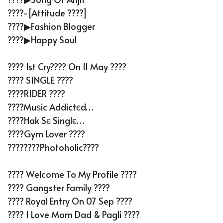
????-[Attitude ????]
????▶Fashion Blogger
????▶Happy Soul
???? 1st Cry???? On 11 May ????
???? SINGLE ????
????RIDER ????
????Muѕic Addictєd…
????Hak Sє Singlє…
????Gym Lover ????
????????Photoholic????
???? Welcome To My Profile ????
???? Gangster Family ????
???? Royal Entry On 07 Sep ????
???? I Love Mom Dad & Pagli ????