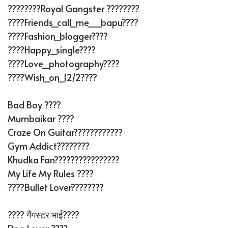
????????Royal Gangster ????????
????Friends_call_me__bapu????
????Fashion_blogger????
????Happy_single????
????Love_photography????
????Wish_on_12/2????
Bad Boy ????
Mumbaikar ????
Craze On Guitar????????????
Gym Addict????????
Khudka Fan????????????????
My Life My Rules ????
????bullet Lover????????
???? गैंगस्टर भाई????