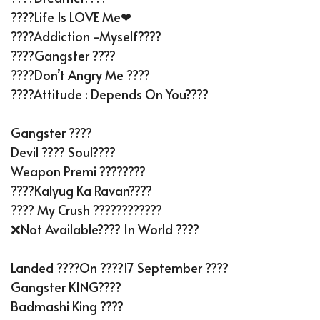
????Life Is LOVE Me❤
????Addiction -Myself????
????Gangster ????
????Don’t Angry Me ????
????Attitude : Depends On You????
Gangster ????
Devil ???? Soul????
Weapon Premi ????????
????kalyug Ka Ravan????
???? My Crush ????????????
❌Not Available???? In World ????
Landed ????on ????17 September ????
Gangster KING????
Badmashi King ????