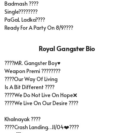
Badmash ????
Single????????
PaGaL Ladka????
Ready For A Party On 8/9????
Royal Gangster Bio
????MR. Gangster Boy♥️
Weapon Premi ????????
????Our Way Of Living
Is A Bit Different ????
????We Do Not Live On Hope❌
????We Live On Our Desire ????
Khalnayak ????
????Crash Landing…11/04❤️????