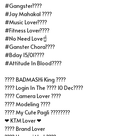
#Gangster????
#Jay Mahakal ????
#Music Lover????
#Fitness Lover????
#No Need Love☝️
#Ganster Chora????
#Bday 15/01????
#Attitude In Blood????
???? BADMASHi King ????
???? Login In The ???? 10 Dec????
???? Camera Lover ????
???? Modeling ????
???? My Cute Pagli ????????
❤ KTM Lover ❤
???? Brand Lover