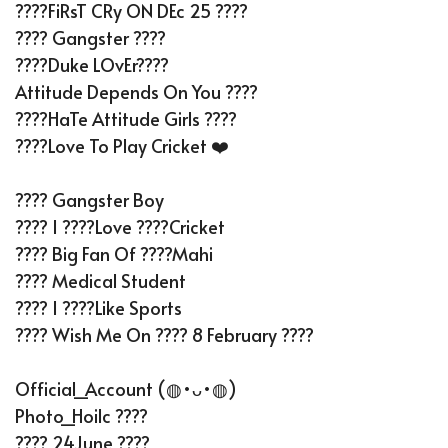
????FiRsT CRy ON DEc 25 ????
???? Gangster ????
????Duke LOvEr????
Attitude Depends On You ????
????HaTe Attitude Girls ????
????Love To Play Cricket ❤️
???? Gangster Boy
???? I ????love ????cricket
???? Big Fan Of ????Mahi
???? Medical Student
???? I ????like Sports
???? Wish Me On ???? 8 February ????
Official_Account (⁠◍⁠•⁠ᴗ⁠•⁠◍⁠)
Photo_Hoilc ????
???? 24June ????