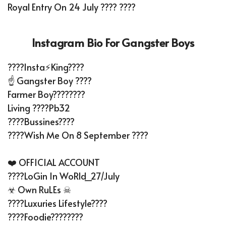
Royal Entry On 24 July ???? ????
Instagram Bio For Gangster Boys
????Insta⚡King????
☝️ Gangster Boy ????
Farmer Boy????????
Living ????Pb32
????Bussines????
????Wish Me On 8 September ????
❤️ OFFICIAL ACCOUNT
????LoGin In WoRld_27/July
☣ Own RuLEs ☠
????Luxuries Lifestyle????
????Foodie????????