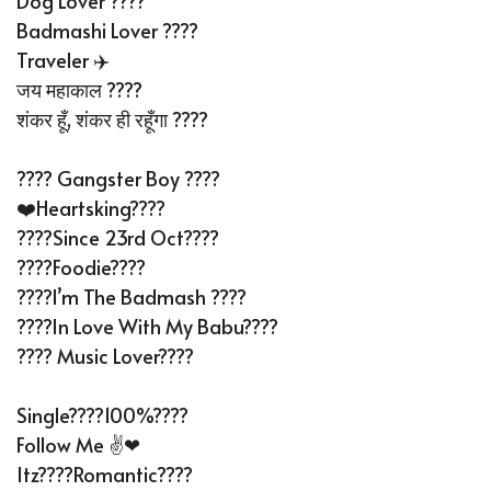
Dog Lover ????
Badmashi Lover ????
Traveler ✈️
जय महाकाल ????
शंकर हूँ, शंकर ही रहूँगा ????️
???? Gangster Boy ????
❤️heartsking????
????Since 23rd Oct????
????Foodie????
????I’m The Badmash ????
????In Love With My Babu????
???? Music Lover????
Single????100%????
Follow Me ✌❤
Itz????Romantic????