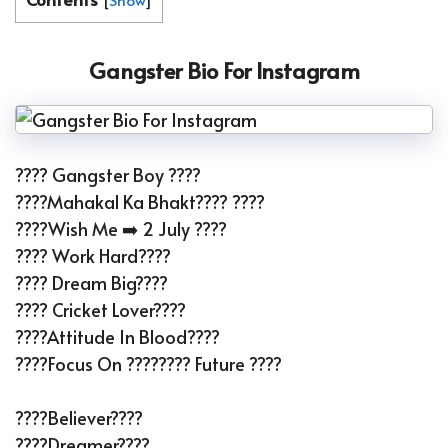
Gangster Bio For Instagram
???? Gangster Boy ????
????Mahakal Ka Bhakt???? ????
????Wish Me ➡️ 2 July ????
???? Work Hard????
???? Dream Big????
???? Cricket Lover????
????Attitude In Blood????
????Focus On ???????? Future ????
????Believer????
????Dreamer????