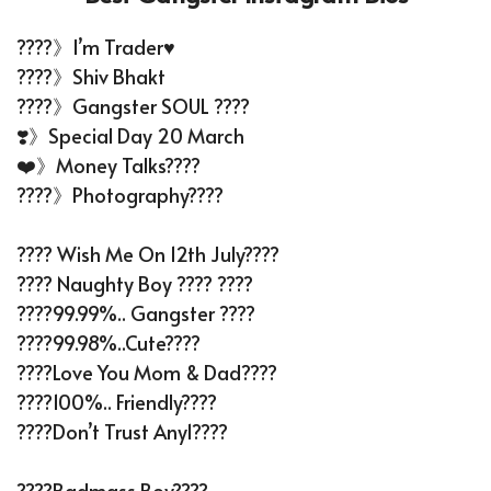
????》I’m Trader♥️
????》Shiv Bhakt
????》Gangster SOUL ????
❣️》Special Day 20 March
❤️》Money Talks????
????》Photography????
???? Wish Me On 12th July????
???? Naughty Boy ???? ????
????99.99%.. Gangster ????
????99.98%..cute????
????love You Mom & Dad????
????100%.. Friendly????
????don’t Trust Any1????
????Badmass Boy????