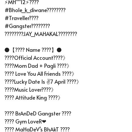
⚡MH””12⚡????
#bhole_k_diwane????????
#traveller????️
#Gangster????????
????????JAY_MAHAKAL????????
⚫【???? Name ????】⚫
????Official Account????》
????Mom Dad + Pagli ????》
???? Love You All Friends ????》
????Lucky Date Is ✌️7 April ????》
????Music Lover????》
???? Attitude King ????》
???? BrAnDeD Gangster ????
???? Gym LoveR❤
???? MaHaDeV’s BhAkT ????